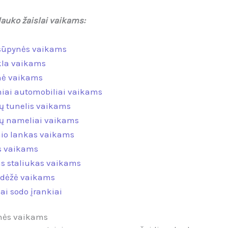
lauko žaislai vaikams:
sūpynės vaikams
kla vaikams
nė vaikams
niai automobiliai vaikams
ų tunelis vaikams
ų nameliai vaikams
nio lankas vaikams
s vaikams
s staliukas vaikams
 dėžė vaikams
iai sodo įrankiai
ynės vaikams