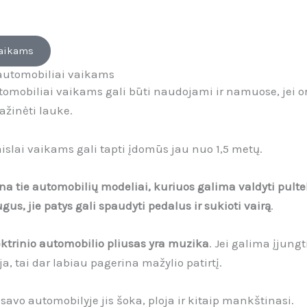
vaikams
i automobiliai vaikams
utomobiliai vaikams gali būti naudojami ir namuose, jei o
žinėti lauke.
aislai vaikams gali tapti įdomūs jau nuo 1,5 metų.
ina tie automobilių modeliai, kuriuos galima valdyti pultel
s, jie patys gali spaudyti pedalus ir sukioti vairą
.
ektrinio automobilio pliusas yra muzika
. Jei galima įjung
a, tai dar labiau pagerina mažylio patirtį.
avo automobilyje jis šoka, ploja ir kitaip mankštinasi.