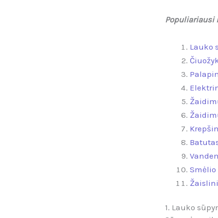
Populiariausi 
Lauko 
Čiuožy
Palapi
Elektri
Žaidim
Žaidim
Krepši
Batuta
Vanden
Smėlio
Žaislin
1. Lauko sūp