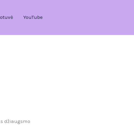
otuvė
YouTube
iks džiaugsmo