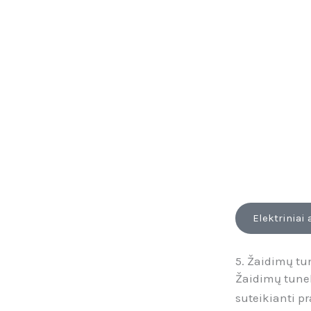
Elektriniai
5. Žaidimų tu
Žaidimų tunel
suteikianti p