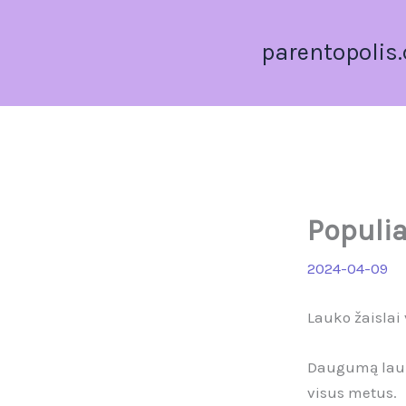
Pereiti
prie
parentopolis
turinio
Populia
2024-04-09
Lauko žaislai
Daugumą lauko
visus metus.