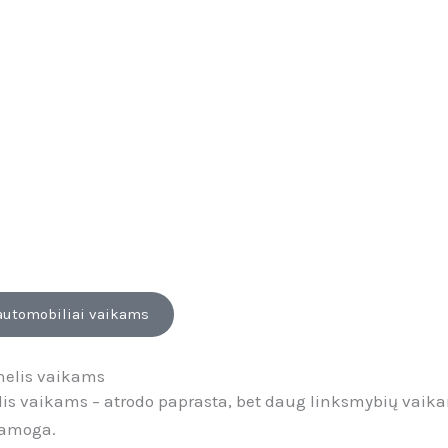
 automobiliai vaikams
nelis vaikams
is vaikams – atrodo paprasta, bet daug linksmybių vaik
ramoga.