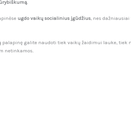
kūrybiškumą
.
apinėse
ugdo vaikų socialinius įgūdžius
, nes dažniausiai 
ą palapinę galite naudoti tiek vaikų žaidimui lauke, tiek
am netinkamos.