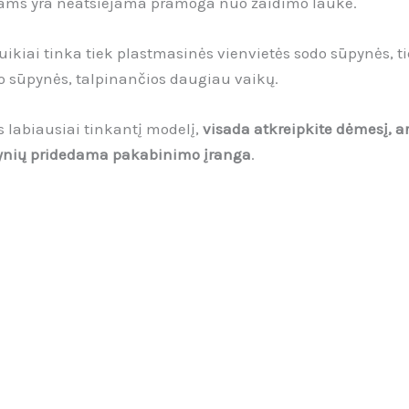
ams yra neatsiejama pramoga nuo žaidimo lauke.
ikiai tinka tiek plastmasinės vienvietės sodo sūpynės, t
o sūpynės, talpinančios daugiau vaikų.
s labiausiai tinkantį modelį,
visada atkreipkite dėmesį, ar
nių pridedama pakabinimo įranga
.