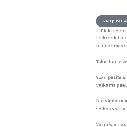
Palapinės 
4. Elektrinia
Elektriniai a
netinkamos va
Tokie lauko ž
Ypač
pasiteis
vaikams paaugu
Dar vienas el
vaikas važinėj
Važinėdamas s