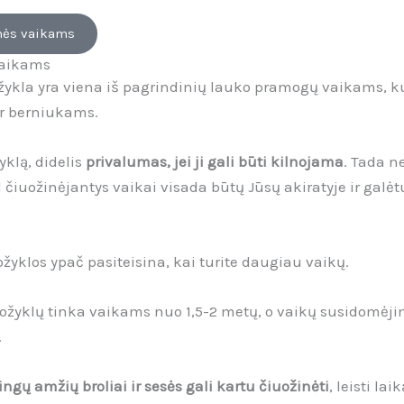
nės vaikams
vaikams
žykla yra viena iš pagrindinių lauko pramogų vaikams, kur
r berniukams.
yklą, didelis
privalumas, jei ji gali būti kilnojama
. Tada 
d čiuožinėjantys vaikai visada būtų Jūsų akiratyje ir galė
.
ožyklos ypač pasiteisina, kai turite daugiau vaikų.
žyklų tinka vaikams nuo 1,5-2 metų, o vaikų susidomėji
.
tingų amžių broliai ir sesės gali kartu čiuožinėti
, leisti lai