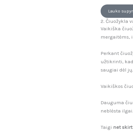
Lauko supy
2. Čiuožykla 
Vaikiška čiuo
mergaitėms, i
Perkant čiuož
užtikrinti, ka
saugiai dėl jų
Vaikiškos čiu
Dauguma čiuo
neblėsta ilgai
Taigi
net skir