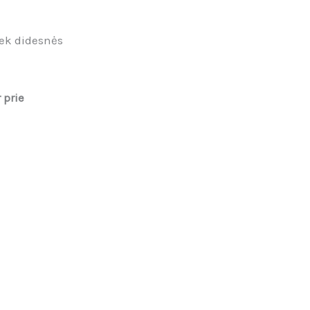
iek didesnės
 prie