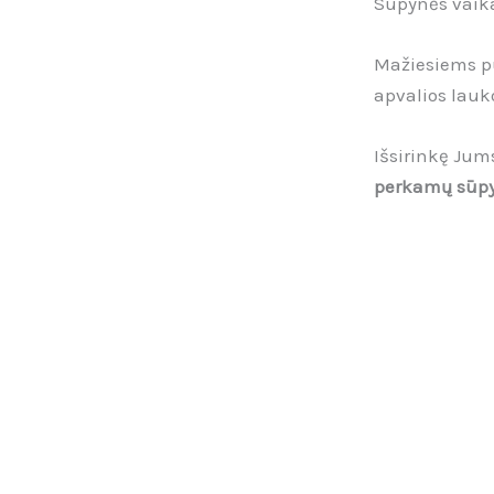
Sūpynės vaik
Mažiesiems pu
apvalios lauk
Išsirinkę Jum
perkamų sūpy