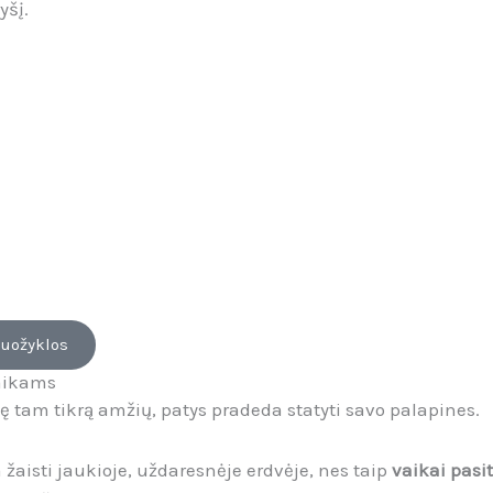
yšį.
iuožyklos
vaikams
ę tam tikrą amžių, patys pradeda statyti savo palapines.
žaisti jaukioje, uždaresnėje erdvėje, nes taip
vaikai pasi