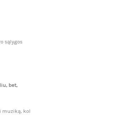
ro sąlygos
iu, bet,
ti muziką, kol