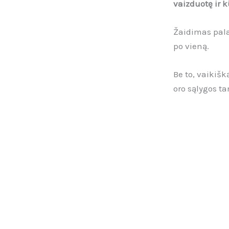
vaizduotę ir 
Žaidimas pal
po vieną.
Be to, vaikišk
oro sąlygos t