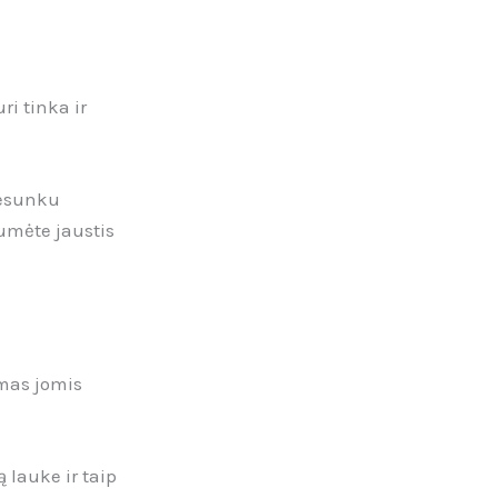
i tinka ir
nesunku
tumėte jaustis
mas jomis
ką lauke ir taip