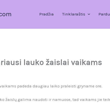
.com
Pradžia
Tinklaraštis
Pardu
riausi lauko žaislai vaikams
 vaikams padeda daugiau laiko praleisti gryname ore.
 žaislų galima naudoti ir namuose, tad vaikams jie te