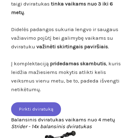
taigi
dviratukas
tinka vaikams nuo 3 iki 6
metų
.
Didelės padangos sukuria lengvo ir saugaus
važiavimo pojūtį bei galimybę vaikams su
dviratuku
važinėti skirtingais paviršiais
.
Į komplektaciją
pridedamas skambutis
, kuris
leidžia mažiesiems mokytis atlikti kelis
veiksmus vienu metu, be to, padeda išvengti
netikėtumų.
Pirkti dviratuką
Balansinis dviratukas vaikams nuo 4 metų
Strider - 14x balansinis dviratukas