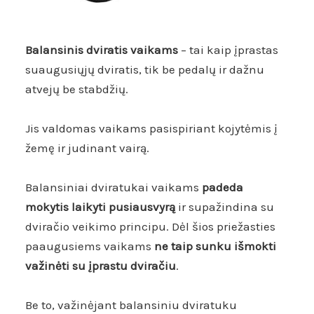
Balansinis dviratis vaikams
– tai kaip įprastas
suaugusiųjų dviratis, tik be pedalų ir dažnu
atvejų be stabdžių.
Jis valdomas vaikams pasispiriant kojytėmis į
žemę ir judinant vairą.
Balansiniai dviratukai vaikams
padeda
mokytis laikyti pusiausvyrą
ir supažindina su
dviračio veikimo principu. Dėl šios priežasties
paaugusiems vaikams
ne taip sunku išmokti
važinėti su įprastu dviračiu
.
Be to, važinėjant balansiniu dviratuku