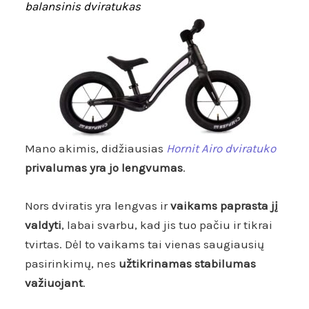
balansinis dviratukas
Mano akimis, didžiausias
Hornit Airo dviratuko
privalumas yra jo lengvumas
.
Nors dviratis yra lengvas ir
vaikams paprasta jį
valdyti
, labai svarbu, kad jis tuo pačiu ir tikrai
tvirtas. Dėl to vaikams tai vienas saugiausių
pasirinkimų, nes
užtikrinamas stabilumas
važiuojant
.