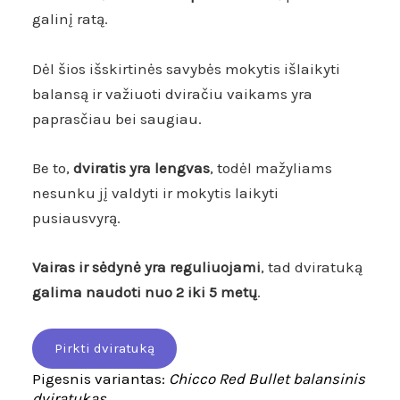
galinį ratą.
Dėl šios išskirtinės savybės mokytis išlaikyti
balansą ir važiuoti dviračiu vaikams yra
paprasčiau bei saugiau.
Be to,
dviratis yra lengvas
, todėl mažyliams
nesunku jį valdyti ir mokytis laikyti
pusiausvyrą.
Vairas ir sėdynė yra reguliuojami
, tad dviratuką
galima naudoti nuo 2 iki 5 metų
.
Pirkti dviratuką
Pigesnis variantas:
Chicco Red Bullet balansinis
dviratukas