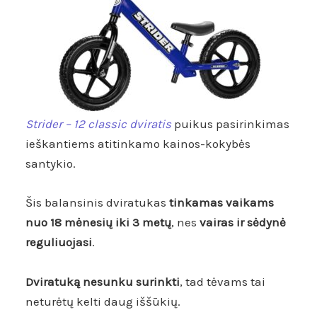
Strider – 12 classic dviratis
puikus pasirinkimas
ieškantiems atitinkamo kainos-kokybės
santykio.
Šis balansinis dviratukas
tinkamas vaikams
nuo 18 mėnesių
iki 3 metų
, nes
vairas ir sėdynė
reguliuojasi
.
Dviratuką nesunku surinkti
, tad tėvams tai
neturėtų kelti daug iššūkių.