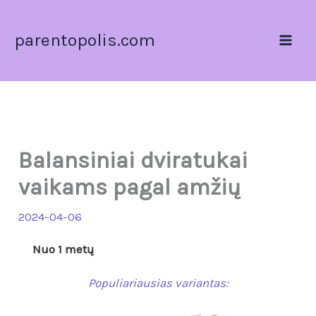
Pereiti
prie
parentopolis.com
turinio
Balansiniai dviratukai
vaikams pagal amžių
2024-04-06
Nuo 1 metų
Populiariausias variantas: