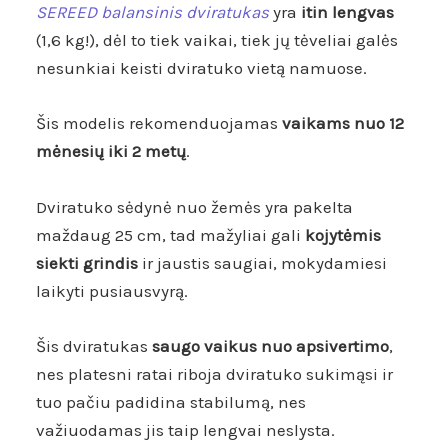
SEREED balansinis dviratukas
yra
itin lengvas
(1,6 kg!), dėl to tiek vaikai, tiek jų tėveliai galės
nesunkiai keisti dviratuko vietą namuose.
Šis modelis rekomenduojamas
vaikams nuo 12
mėnesių iki 2 metų
.
Dviratuko sėdynė nuo žemės yra pakelta
maždaug 25 cm, tad mažyliai gali
kojytėmis
siekti grindis
ir jaustis saugiai, mokydamiesi
laikyti pusiausvyrą.
Šis dviratukas
saugo vaikus nuo apsivertimo
,
nes platesni ratai riboja dviratuko sukimąsi ir
tuo pačiu padidina stabilumą, nes
važiuodamas jis taip lengvai neslysta.