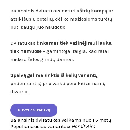
Balansinis dviratukas
neturi aštrių kampų
ar
atsikišusių detalių, dėl ko mažiesiems turėtų
būti saugu juo naudotis.
Dviratukas
t
inkamas tiek važinėjimui lauke,
tiek namuose
– gamintojai teigia, kad ratai
nedaro žalos grindų dangai.
Spalvą galima rinktis iš kelių variantų
,
priderinant ją prie vaikų poreikių ar namų
dizaino.
Pirkti dviratuką
Balansinis dviratukas vaikams nuo 1,5 metų
Populiariausias variantas:
Hornit Airo