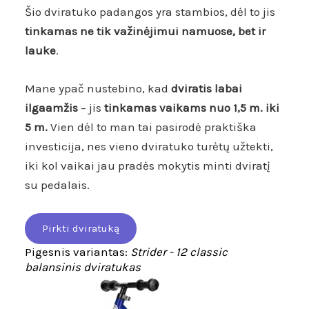
Šio dviratuko padangos yra stambios, dėl to jis
tinkamas ne tik važinėjimui namuose, bet ir
lauke
.
Mane ypač nustebino, kad
dviratis labai
ilgaamžis
– jis
tinkamas vaikams nuo 1,5 m. iki
5 m.
Vien dėl to man tai pasirodė praktiška
investicija, nes vieno dviratuko turėtų užtekti,
iki kol vaikai jau pradės mokytis minti dviratį
su pedalais.
Pirkti dviratuką
Pigesnis variantas:
Strider - 12 classic
balansinis dviratukas