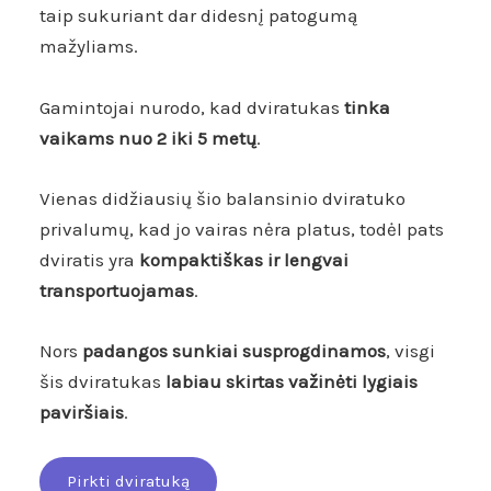
taip sukuriant dar didesnį patogumą
mažyliams.
Gamintojai nurodo, kad dviratukas
tinka
vaikams nuo 2 iki 5 metų
.
Vienas didžiausių šio balansinio dviratuko
privalumų, kad jo vairas nėra platus, todėl pats
dviratis yra
kompaktiškas ir lengvai
transportuojamas
.
Nors
padangos sunkiai susprogdinamos
, visgi
šis dviratukas
labiau skirtas važinėti lygiais
paviršiais
.
Pirkti dviratuką