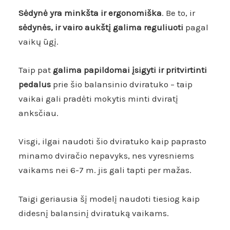
Sėdynė yra minkšta ir ergonomiška
. Be to, ir
sėdynės, ir vairo aukštį galima reguliuoti
pagal
vaikų ūgį.
Taip pat
galima papildomai įsigyti ir pritvirtinti
pedalus
prie šio balansinio dviratuko – taip
vaikai gali pradėti mokytis minti dviratį
anksčiau.
Visgi, ilgai naudoti šio dviratuko kaip paprasto
minamo dviračio nepavyks, nes vyresniems
vaikams nei 6-7 m. jis gali tapti per mažas.
Taigi geriausia šį modelį naudoti tiesiog kaip
didesnį balansinį dviratuką vaikams.