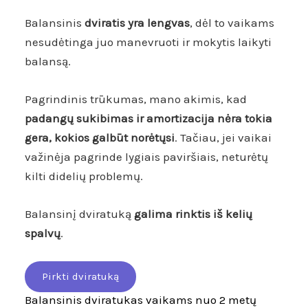
Balansinis
dviratis yra lengvas
, dėl to vaikams
nesudėtinga juo manevruoti ir mokytis laikyti
balansą.
Pagrindinis trūkumas, mano akimis, kad
padangų sukibimas ir amortizacija nėra tokia
gera, kokios galbūt norėtųsi
. Tačiau, jei vaikai
važinėja pagrinde lygiais paviršiais, neturėtų
kilti didelių problemų.
Balansinį dviratuką
galima rinktis iš kelių
spalvų
.
Pirkti dviratuką
Balansinis dviratukas vaikams nuo 2 metų