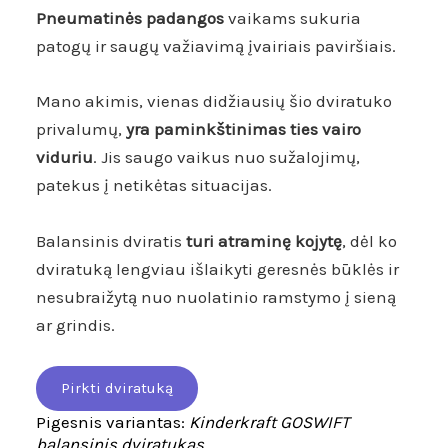
Pneumatinės padangos
vaikams sukuria
patogų ir saugų važiavimą įvairiais paviršiais.
Mano akimis, vienas didžiausių šio dviratuko
privalumų,
yra paminkštinimas ties vairo
viduriu
. Jis saugo vaikus nuo sužalojimų,
patekus į netikėtas situacijas.
Balansinis dviratis
turi atraminę kojytę
, dėl ko
dviratuką lengviau išlaikyti geresnės būklės ir
nesubraižytą nuo nuolatinio ramstymo į sieną
ar grindis.
Pirkti dviratuką
Pigesnis variantas:
Kinderkraft GOSWIFT
balansinis dviratukas