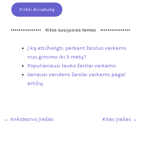
Pirkti dviratuką
Kitos susijusios temos
Į ką atsižvelgti, perkant žaislus vaikams
nuo gimimo iki 5 metų?
Populiariausi lauko žaislai vaikams
Geriausi vandens žaislai vaikams pagal
amžių
←
Ankstesnis Įrašas
Kitas Įrašas
→