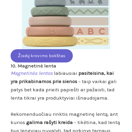
Žiedų krovimo bokštas
10. Magnetinė lenta
Magnetinės lentos
labiausiai
pasiteisina, kai
yra prikabinamos prie sienos
– taip vaikai gali
patys bet kada prieiti papiešti ar pažaisti, tad
lenta tikrai yra produktyviai išnaudojama.
Rekomenduočiau rinktis magnetinę lentą, ant
kurios
galima rašyti kreida
– tikėtina, kad lentą
bus lengviau nuvalyti, tad pirkinys tarnaus