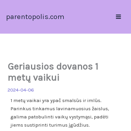
Pereiti
prie
parentopolis.com
turinio
Geriausios dovanos 1
metų vaikui
2024-04-06
1 metų vaikai yra ypač smalsūs ir imlūs.
Parinkus tinkamus lavinamuosius žaislus,
galima patobulinti vaikų vystymąsi, padėti
jiems sustiprinti turimus įgūdžius.