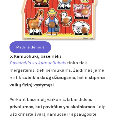
Medinė dėlionė
5. Kamuoliukų baseinėlis
Baseinėlis su kamuoliukais
tinka tiek
mergaitėms, tiek berniukams. Žaidimas jame
ne tik
suteikia daug džiaugsmo
, bet ir
stiprina
vaikų fizinį vystymąsi
.
Perkant baseinėlį vaikams, labai didelis
privalumas, kai paviršius yra skalbiamas
. Taip
užtikrinsite švarą namuose ir apsaugosite