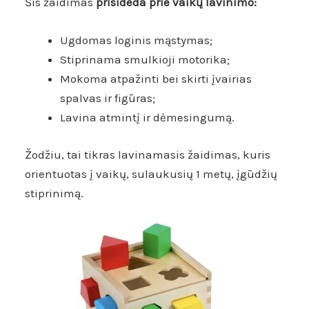
Šis žaidimas
prisideda prie vaikų lavinimo:
Ugdomas loginis mąstymas;
Stiprinama smulkioji motorika;
Mokoma atpažinti bei skirti įvairias
spalvas ir figūras;
Lavina atmintį ir dėmesingumą.
Žodžiu, tai tikras lavinamasis žaidimas, kuris
orientuotas į vaikų, sulaukusių 1 metų, įgūdžių
stiprinimą.