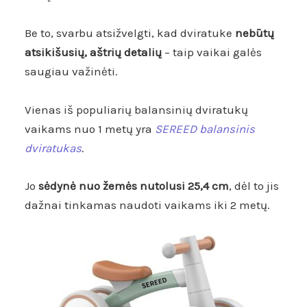
Be to, svarbu atsižvelgti, kad dviratuke
nebūtų
atsikišusių, aštrių detalių
– taip vaikai galės
saugiau važinėti.
Vienas iš populiarių balansinių dviratukų
vaikams nuo 1 metų yra
SEREED balansinis
dviratukas
.
Jo
sėdynė nuo žemės nutolusi 25,4 cm
, dėl to jis
dažnai tinkamas naudoti vaikams iki 2 metų.