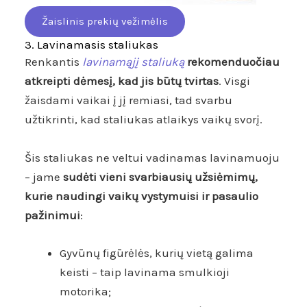
Žaislinis prekių vežimėlis
3. Lavinamasis staliukas
Renkantis
lavinamąjį staliuką
rekomenduočiau
atkreipti dėmesį, kad jis būtų tvirtas
. Visgi
žaisdami vaikai į jį remiasi, tad svarbu
užtikrinti, kad staliukas atlaikys vaikų svorį.
Šis staliukas ne veltui vadinamas lavinamuoju
– jame
sudėti vieni svarbiausių užsiėmimų,
kurie naudingi vaikų vystymuisi ir pasaulio
pažinimui
:
Gyvūnų figūrėlės, kurių vietą galima
keisti – taip lavinama smulkioji
motorika;