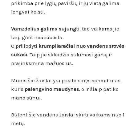
prikimba prie lygių paviršių ir
jų vietą galima
lengvai keisti.
Vamzdelius galima sujungti
, tad vaikams jie
taip greit neatsibosta.
O
prilipdyti
krumpliaračiai nuo vandens srovės
sukasi.
T
aip jie skleidžia sukimosi garsą ir
pralinksmina mažuosius.
Mums šie žaislai yra pasiteisinęs sprendimas,
kuris
palengvino maudynes
, o ir šiaip patiko
mano sūnui.
Būtent šie vandens žaislai skirti vaikams nuo 1
metų.