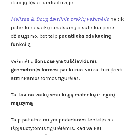
daro jų tėvai parduotuvėje.
Melissa & Doug žaislinis prekių vežimėlis
ne tik
patenkina vaikų smalsumą ir suteikia jiems
džiaugsmo, bet taip pat
atlieka edukacinę
funkciją
.
Vežimėlio
šonuose yra tuščiavidurės
geometrinės formos
, per kurias vaikai turi įkišti
atitinkamos formos figūrėles.
Tai
lavina vaikų smulkiąją motoriką ir loginį
mąstymą
.
Taip pat atskirai yra pridedamos lentelės su
išpjaustytomis figūrėlėmis, kad vaikai