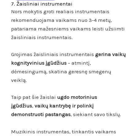
7. Žaisliniai instrumentai
Nors mokytis groti realiais instrumentais
rekomenduojama vaikams nuo 3-4 metų,
patariama mažesniems vaikams leisti užsiimti
žaisliniais instrumentais.
Grojimas žaisliniais instrumentais
gerina vaikų
kognityvinius įgūdžius
– atmintį,
dėmesingumą, skatina geresnę smegenų
veiklą.
Taip pat šie žaislai
ugdo motorinius
įgūdžius
,
vaikų kantrybę
ir polinkį
demonstruoti pastangas
, siekiant savo tikslų.
Muzikinis instrumentas, tinkantis vaikams