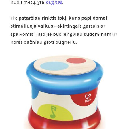
nuo 1 metų, yra
būgnas
.
Tik
patarčiau rinktis tokį, kuris papildomai
stimuliuoja vaikus
– skirtingais garsais ar
spalvomis. Taip jie bus lengviau sudominami ir
norės dažniau groti būgneliu.