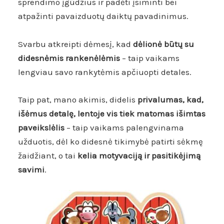
sprendimo įgūdžius ir padėti įsiminti bei
atpažinti pavaizduotų daiktų pavadinimus.
Svarbu atkreipti dėmesį, kad
dėlionė būtų su
didesnėmis rankenėlėmis
– taip vaikams
lengviau savo rankytėmis apčiuopti detales.
Taip pat, mano akimis, didelis
privalumas, kad,
išėmus detalę, lentoje vis tiek matomas išimtas
paveikslėlis
– taip vaikams palengvinama
užduotis, dėl ko didesnė tikimybė patirti sėkmę
žaidžiant, o tai
kelia motyvaciją ir pasitikėjimą
savimi
.