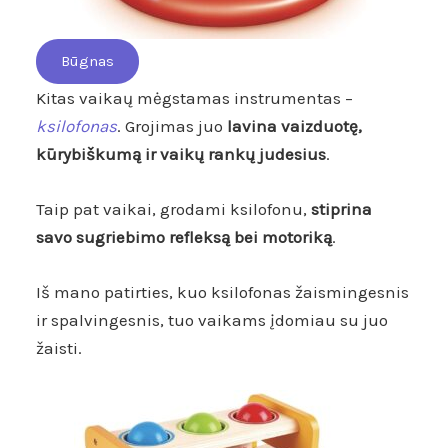
Būgnas
Kitas vaikaų mėgstamas instrumentas –
ksilofonas
. Grojimas juo
lavina vaizduotę,
kūrybiškumą ir vaikų rankų judesius
.
Taip pat vaikai, grodami ksilofonu,
stiprina
savo sugriebimo refleksą bei motoriką
.
Iš mano patirties, kuo ksilofonas žaismingesnis
ir spalvingesnis, tuo vaikams įdomiau su juo
žaisti.