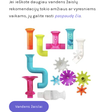
Jei ieškote daugiau vandens žaislų
rekomendacijų tokio amžiaus ar vyresniems
vaikams, jų galite rasti
paspaudę čia
.
Vandens žaislai