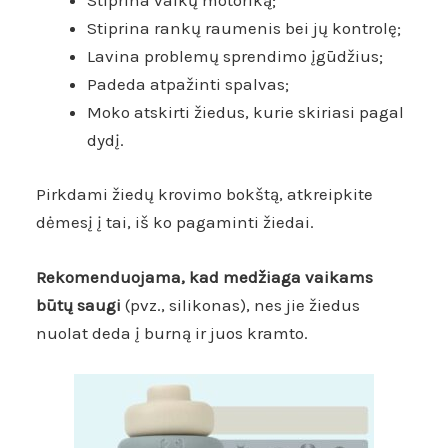
Stiprina vaikų motoriką;
Stiprina rankų raumenis bei jų kontrolę;
Lavina problemų sprendimo įgūdžius;
Padeda atpažinti spalvas;
Moko atskirti žiedus, kurie skiriasi pagal
dydį.
Pirkdami žiedų krovimo bokštą, atkreipkite
dėmesį į tai, iš ko pagaminti žiedai.
Rekomenduojama, kad medžiaga vaikams
būtų saugi
(pvz., silikonas), nes jie žiedus
nuolat deda į burną ir juos kramto.