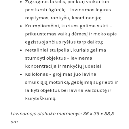
Zigzaginis takelis, per kurį vaikai turi
perstumti figūrėlę – lavinamas loginis
mąstymas, rankyčių koordinacija;
Krumpliaračiai, kuriuos galima sukti –
prikaustomas vaikų dėmesį ir moko apie
egzistuojančius ryšius tarp daiktų;
Metaliniai stulpeliai, kuriais galima
stumdyti objektus – lavinama
koncentracija ir rankyčių judesiai;
Ksilofonas – grojimas juo lavina
smulkiąją motoriką, gebėjimą sugriebti ir
laikyti objektus bei lavina vaizduotę ir
kūrybiškumą.
Lavinamojo staliuko matmenys: 36 x 36 x 53,5
cm.