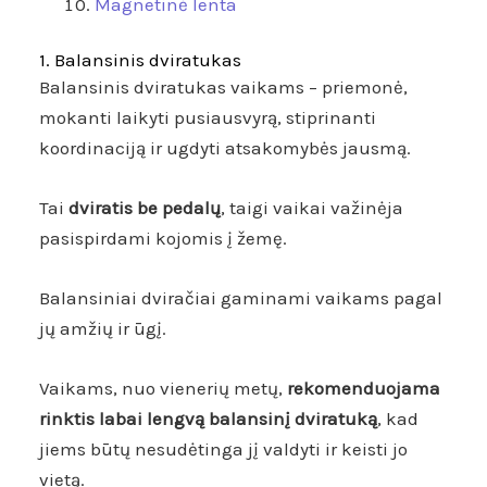
Magnetinė lenta
1. Balansinis dviratukas
Balansinis dviratukas vaikams – priemonė,
mokanti laikyti pusiausvyrą, stiprinanti
koordinaciją ir ugdyti atsakomybės jausmą.
Tai
dviratis be pedalų
, taigi vaikai važinėja
pasispirdami kojomis į žemę.
Balansiniai dviračiai gaminami vaikams pagal
jų amžių ir ūgį.
Vaikams, nuo vienerių metų,
rekomenduojama
rinktis labai lengvą balansinį dviratuką
, kad
jiems būtų nesudėtinga jį valdyti ir keisti jo
vietą.