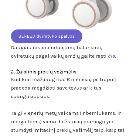
SEREED dviratuko spalvos
Daugiau rekomenduojamų balansinių
dviratukų pagal vaikų amžių galite rasti
čia
.
2. Žaislinis prekių vežimėlis
Kūdikiai maždaug nuo 8 mėnesių po truputį
pradeda mėgdžioti savo tėvus ar kitus
suaugusiuosius.
Taigi vienerių metų vaikams (ir berniukams, ir
mergaitėms) viena didžiausių pramogų yra
stumdyti imitacinį prekių vežimėlį taip, kaip tai