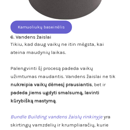
Kamuoliukų baseinėlis
6. Vandens žaislai
Tikiu, kad daug vaikų ne itin mėgsta, kai
ateina maudynių laikas.
Palengvinti šį procesą padeda vaikų
užimtumas maudantis. Vandens žaislai ne tik
nukreipia vaikų dėmesį prausiantis
, bet ir
padeda jiems ugdyti smalsumą, lavinti
kūrybišką mastymą
.
Bundle Building vandens žaislų rinkinyje
yra
skirtingų vamzdelių ir krumpliaračių,
kurie