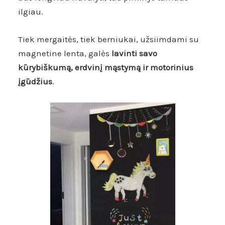
ilgiau.
Tiek mergaitės, tiek berniukai, užsiimdami su
magnetine lenta, galės
l
avinti savo
kūrybiškumą, erdvinį mąstymą ir motorinius
įgūdžius
.