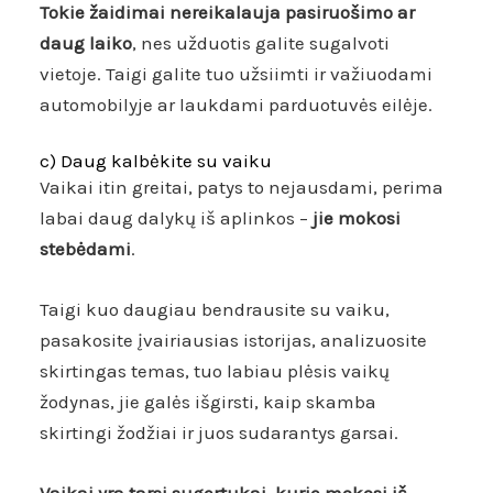
Tokie žaidimai nereikalauja pasiruošimo ar
daug laiko
, nes užduotis galite sugalvoti
vietoje. Taigi galite tuo užsiimti ir važiuodami
automobilyje ar laukdami parduotuvės eilėje.
c) Daug kalbėkite su vaiku
Vaikai itin greitai, patys to nejausdami, perima
labai daug dalykų iš aplinkos –
jie mokosi
stebėdami
.
Taigi kuo daugiau bendrausite su vaiku,
pasakosite įvairiausias istorijas, analizuosite
skirtingas temas, tuo labiau plėsis vaikų
žodynas, jie galės išgirsti, kaip skamba
skirtingi žodžiai ir juos sudarantys garsai.