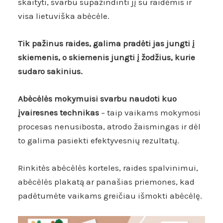
skaityti, svarbu supažindinti jį su raidėmis ir
visa lietuviška abėcėle.
Tik pažinus raides, galima pradėti jas jungti į
skiemenis, o skiemenis jungti į žodžius, kurie
sudaro sakinius.
Abėcėlės mokymuisi svarbu naudoti kuo
įvairesnes technikas
– taip vaikams mokymosi
procesas nenusibosta, atrodo žaismingas ir dėl
to galima pasiekti efektyvesnių rezultatų.
Rinkitės abėcėlės korteles, raides spalvinimui,
abėcėlės plakatą ar panašias priemones, kad
padėtumėte vaikams greičiau išmokti abėcėlę.