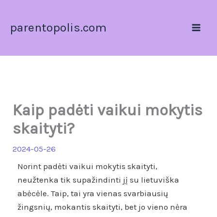
Pereiti
prie
parentopolis.com
turinio
Kaip padėti vaikui mokytis
skaityti?
2024-05-26
Norint padėti vaikui mokytis skaityti,
neužtenka tik supažindinti jį su lietuviška
abėcėle. Taip, tai yra vienas svarbiausių
žingsnių, mokantis skaityti, bet jo vieno nėra