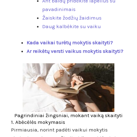
Ant baldų pridėkite lapelius su
pavadinimais
Žaiskite žodžių žaidimus
Daug kalbėkite su vaiku
Kada vaikai turėtų mokytis skaityti?
Ar reikėtų versti vaikus mokytis skaityti?
Pagrindiniai žingsniai, mokant vaiką skaityti
1. Abėcėlės mokymasis
Pirmiausia, norint padėti vaikui mokytis