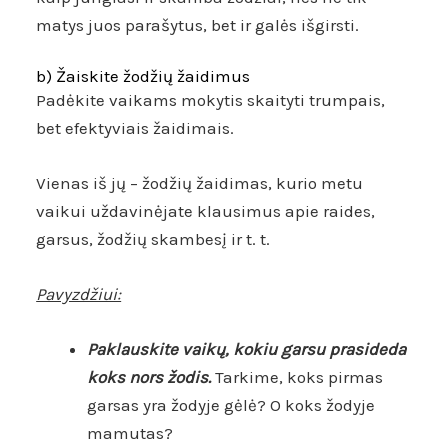
matys juos parašytus, bet ir galės išgirsti.
b) Žaiskite žodžių žaidimus
Padėkite vaikams mokytis skaityti trumpais,
bet efektyviais žaidimais.
Vienas iš jų – žodžių žaidimas, kurio metu
vaikui uždavinėjate klausimus apie raides,
garsus, žodžių skambesį ir t. t.
Pavyzdžiui:
Paklauskite vaikų, kokiu garsu prasideda
koks nors žodis.
Tarkime, koks pirmas
garsas yra žodyje gėlė? O koks žodyje
mamutas?