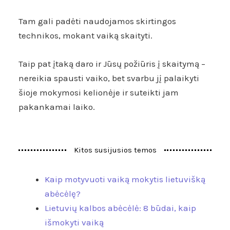
Tam gali padėti naudojamos skirtingos
technikos, mokant vaiką skaityti.
Taip pat įtaką daro ir Jūsų požiūris į skaitymą –
nereikia spausti vaiko, bet svarbu jį palaikyti
šioje mokymosi kelionėje ir suteikti jam
pakankamai laiko.
Kitos susijusios temos
Kaip motyvuoti vaiką mokytis lietuvišką
abėcėlę?
Lietuvių kalbos abėcėlė: 8 būdai, kaip
išmokyti vaiką