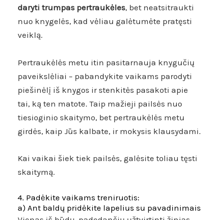
daryti trumpas pertraukėles
, bet neatsitraukti
nuo knygelės, kad vėliau galėtumėte pratęsti
veiklą.
Pertraukėlės metu itin pasitarnauja knygučių
paveikslėliai – pabandykite vaikams parodyti
piešinėlį iš knygos ir stenkitės pasakoti apie
tai, ką ten matote. Taip mažieji pailsės nuo
tiesioginio skaitymo, bet pertraukėlės metu
girdės, kaip Jūs kalbate, ir mokysis klausydami.
Kai vaikai šiek tiek pailsės, galėsite toliau tęsti
skaitymą.
4. Padėkite vaikams treniruotis:
a) Ant baldų pridėkite lapelius su pavadinimais
Vienas iš būdų, padedančių užtvirtinti žinias