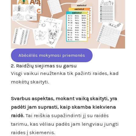
Abėcėlės mokymosi priemonės
2. Raidžių siejimas su garsu
Visgi vaikui neužtenka tik pažinti raides, kad
mokėtų skaityti.
Svarbus aspektas, mokant vaiką skaityti, yra
padėti jam suprasti, kaip skamba kiekviena
raidė.
Tai reiškia supažindinti jį su raidės
tarimu, kas vėliau padės jam lengviau jungti
raides į skiemenis.