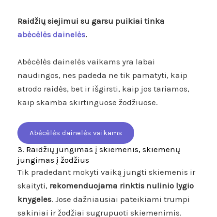
Raidžių siejimui su garsu puikiai tinka
abėcėlės dainelės
.
Abėcėlės dainelės vaikams yra labai
naudingos, nes padeda ne tik pamatyti, kaip
atrodo raidės, bet ir išgirsti, kaip jos tariamos,
kaip skamba skirtinguose žodžiuose.
Abėcėlės dainelės vaikams
3. Raidžių jungimas į skiemenis, skiemenų
jungimas į žodžius
Tik pradedant mokyti vaiką jungti skiemenis ir
skaityti,
rekomenduojama rinktis nulinio lygio
knygeles
. Jose dažniausiai pateikiami trumpi
sakiniai ir žodžiai sugrupuoti skiemenimis.