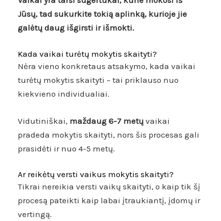
Vaikai yra tarsi sugertukai, kurie mokosi iš
Jūsų, tad sukurkite tokią aplinką, kurioje jie
galėtų daug išgirsti ir išmokti.
Kada vaikai turėtų mokytis skaityti?
Nėra vieno konkretaus atsakymo, kada vaikai
turėtų mokytis skaityti – tai priklauso nuo
kiekvieno individualiai.
Vidutiniškai,
maždaug 6-7 metų
vaikai
pradeda mokytis skaityti, nors šis procesas gali
prasidėti ir nuo 4-5 metų.
Ar reikėtų versti vaikus mokytis skaityti?
Tikrai nereikia versti vaikų skaityti, o kaip tik šį
procesą pateikti kaip labai įtraukiantį, įdomų ir
vertingą.