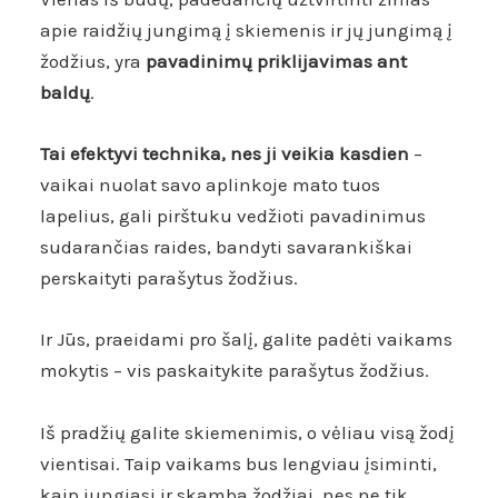
apie raidžių jungimą į skiemenis ir jų jungimą į
žodžius, yra
pavadinimų priklijavimas ant
baldų
.
Tai efektyvi technika, nes ji veikia kasdien
–
vaikai nuolat savo aplinkoje mato tuos
lapelius, gali pirštuku vedžioti pavadinimus
sudarančias raides, bandyti savarankiškai
perskaityti parašytus žodžius.
Ir Jūs, praeidami pro šalį, galite padėti vaikams
mokytis – vis paskaitykite parašytus žodžius.
Iš pradžių galite skiemenimis, o vėliau visą žodį
vientisai. Taip vaikams bus lengviau įsiminti,
kaip jungiasi ir skamba žodžiai, nes ne tik