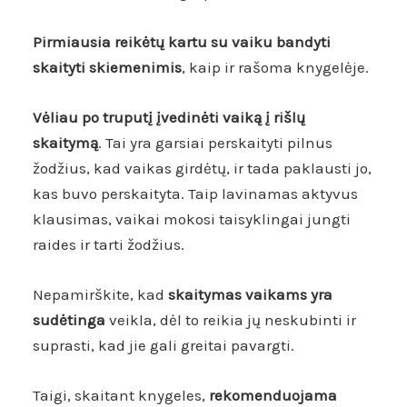
Pirmiausia reikėtų kartu su vaiku bandyti
skaityti skiemenimis
, kaip ir rašoma knygelėje.
Vėliau po truputį įvedinėti vaiką į rišlų
skaitymą
. Tai yra garsiai perskaityti pilnus
žodžius, kad vaikas girdėtų, ir tada paklausti jo,
kas buvo perskaityta. Taip lavinamas aktyvus
klausimas, vaikai mokosi taisyklingai jungti
raides ir tarti žodžius.
Nepamirškite, kad
skaitymas vaikams yra
sudėtinga
veikla, dėl to reikia jų neskubinti ir
suprasti, kad jie gali greitai pavargti.
Taigi, skaitant knygeles,
rekomenduojama