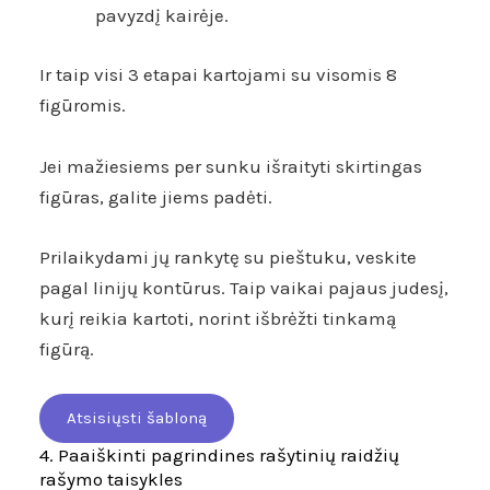
pavyzdį kairėje.
Ir taip visi 3 etapai kartojami su visomis 8
figūromis.
Jei mažiesiems per sunku išraityti skirtingas
figūras, galite jiems padėti.
Prilaikydami jų rankytę su pieštuku, veskite
pagal linijų kontūrus. Taip vaikai pajaus judesį,
kurį reikia kartoti, norint išbrėžti tinkamą
figūrą.
Atsisiųsti šabloną
4. Paaiškinti pagrindines rašytinių raidžių
rašymo taisykles