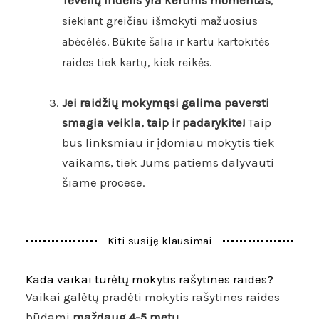
ėvelių indėlis yra kertinis momentas
T
,
siekiant greičiau išmokyti mažuosius
abėcėlės. Būkite šalia ir kartu kartokitės
raides tiek kartų, kiek reikės.
J
ei raidžių mokymąsi galima paversti
smagia veikla, taip ir padarykite
!
Taip
bus linksmiau ir įdomiau mokytis tiek
vaikams, tiek Jums patiems dalyvauti
šiame procese.
Kiti susiję klausimai
Kada vaikai turėtų mokytis rašytines raides?
Vaikai galėtų pradėti mokytis rašytines raides
būdami
maždaug 4-5 metų
.