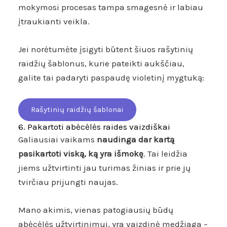
mokymosi procesas tampa smagesnė ir labiau
įtraukianti veikla.
Jei norėtumėte įsigyti būtent šiuos rašytinių
raidžių šablonus, kurie pateikti aukščiau,
galite tai padaryti paspaudę violetinį mygtuką:
Rašytinių raidžių šablonai
6. Pakartoti abėcėlės raides vaizdiškai
Galiausiai vaikams
naudinga dar kartą
pasikartoti viską, ką yra išmokę
. Tai leidžia
jiems užtvirtinti jau turimas žinias ir prie jų
tvirčiau prijungti naujas.
Mano akimis, vienas patogiausių būdų
abėcėlės užtvirtinimui, yra vaizdinė medžiaga –