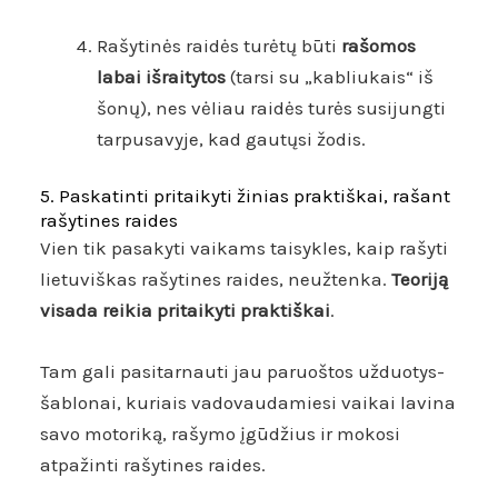
Rašytinės raidės turėtų būti
rašomos
labai išraitytos
(tarsi su „kabliukais“ iš
šonų), nes vėliau raidės turės susijungti
tarpusavyje, kad gautųsi žodis.
5. Paskatinti pritaikyti žinias praktiškai, rašant
rašytines raides
Vien tik pasakyti vaikams taisykles, kaip rašyti
lietuviškas rašytines raides, neužtenka.
Teoriją
visada reikia pritaikyti praktiškai
.
Tam gali pasitarnauti jau paruoštos užduotys-
šablonai, kuriais vadovaudamiesi vaikai lavina
savo motoriką, rašymo įgūdžius ir mokosi
atpažinti rašytines raides.