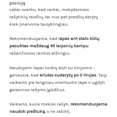
poziciją
Labai svarbu, kad vaikai, mokydamiesi
rašytinių raidžių, tai nuo pat pradžių darytų
kiek įmanoma taisyklingiau.
Rekomenduojama, kad l
apas ant stalo būtų
pasuktas maždaug 45 laipsnių kampu
rašančiosios rankos atžvilgiu.
Naudojami lapai turėtų būti su linijomis –
geriausia, kad
eilutes sudarytų po 3 linijas
. Taip
vaikams yra lengviau orientuotis lape ir ugdyti
geresnius rašymo įgūdžius.
Vaikams, kurie mokosi rašyti,
rekomenduojama
naudoti pieštuką
, o ne rašiklį.