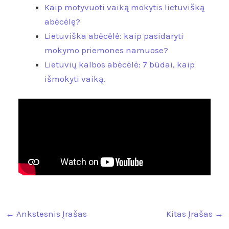
Kaip motyvuoti vaiką mokytis lietuvišką
abėcėlę?
Lietuviška abėcėlė: kaip pasidaryti
mokymo priemones namuose?
Lietuvių kalbos abėcėlė: 7 būdai, kaip
išmokyti vaiką.
←
Ankstesnis Įrašas
Kitas Įrašas
→