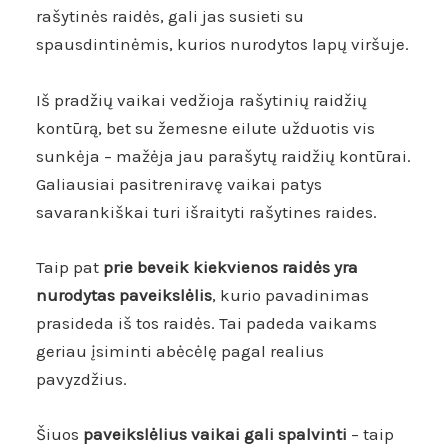
rašytinės raidės, gali jas susieti su
spausdintinėmis, kurios nurodytos lapų viršuje.
Iš pradžių vaikai vedžioja rašytinių raidžių
kontūrą, bet su žemesne eilute užduotis vis
sunkėja – mažėja jau parašytų raidžių kontūrai.
Galiausiai pasitreniravę vaikai patys
savarankiškai turi išraityti rašytines raides.
Taip pat
prie beveik kiekvienos raidės yra
nurodytas paveikslėlis
, kurio pavadinimas
prasideda iš tos raidės.
Tai padeda vaikams
geriau įsiminti abėcėlę pagal realius
pavyzdžius.
Šiuos
paveikslėlius vaikai gali spalvinti
– taip