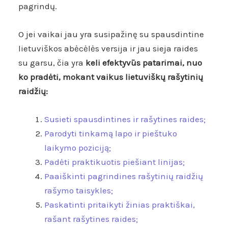
pagrindų.
O jei vaikai jau yra susipažinę su spausdintine
lietuviškos abėcėlės versija ir jau sieja raides
su garsu, čia yra
keli efektyvūs
patarimai, nuo
ko pradėti, mokant vaikus lietuviškų rašytinių
raidžių:
Susieti spausdintines ir rašytines raides;
Parodyti tinkamą lapo ir pieštuko
laikymo poziciją;
Padėti praktikuotis piešiant linijas;
Paaiškinti pagrindines rašytinių raidžių
rašymo taisykles;
Paskatinti pritaikyti žinias praktiškai,
rašant rašytines raides;