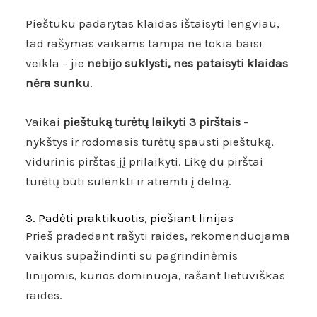
Pieštuku padarytas klaidas ištaisyti lengviau,
tad rašymas vaikams tampa ne tokia baisi
veikla – jie
nebijo suklysti, nes pataisyti klaidas
nėra sunku
.
Vaikai
pieštuką turėtų laikyti 3 pirštais
–
nykštys ir rodomasis turėtų spausti pieštuką,
vidurinis pirštas jį prilaikyti. Likę du pirštai
turėtų būti sulenkti ir atremti į delną.
3. Padėti praktikuotis, piešiant linijas
Prieš pradedant rašyti raides, rekomenduojama
vaikus supažindinti su pagrindinėmis
linijomis, kurios dominuoja, rašant lietuviškas
raides.