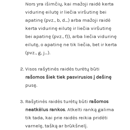
Nors yra išimčių, kai mažoji raidė kerta
vidurinę eilutę ir liečia viršutinę bei
apatinę (pvz., b, d…) arba mažoji raidė
kerta vidurinę eilutę ir liečia viršutinę
bei apatinę (pvz., f)), arba liečia vidurinę
eilutę, o apatinę ne tik liečia, bet ir kerta
(pvz., g, j…).
Visos rašytinės raidės turėtų būti
rašomos šiek tiek pasvirusios į dešinę
pusę.
Rašytinės raidės turėtų būti
rašomos
neatkėlus rankos
. Atkelti ranką galima
tik tada, kai prie raidės reikia pridėti
varnelę, tašką ar brūkšnelį.