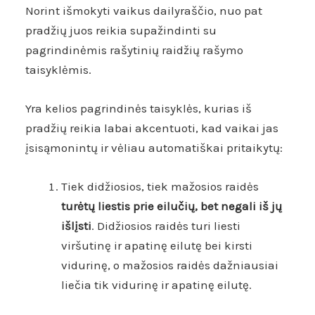
Norint išmokyti vaikus dailyraščio, nuo pat
pradžių juos reikia supažindinti su
pagrindinėmis rašytinių raidžių rašymo
taisyklėmis.
Yra kelios pagrindinės taisyklės, kurias iš
pradžių reikia labai akcentuoti, kad vaikai jas
įsisąmonintų ir vėliau automatiškai pritaikytų:
Tiek didžiosios, tiek mažosios raidės
turėtų liestis prie eilučių, bet negali iš jų
išlįsti
. Didžiosios raidės turi liesti
viršutinę ir apatinę eilutę bei kirsti
vidurinę, o mažosios raidės dažniausiai
liečia tik vidurinę ir apatinę eilutę.