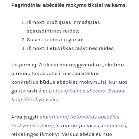
Pagrindiniai abėcėlės mokymo tikslai vaikams:
Išmokti didžiąsias ir mažąsias
spausdintines raides;
Susieti raides su garsu;
Išmokti lietuviškas rašytines raides.
Jei pirmieji 2 tikslai dar neįgyvendinti, skatinu
pirmiau fokusuotis į juos, pasitelkus
konkrečius būdus abėcėlės mokymuisi, kuriuos
galite rasti čia:
Lietuvių kalbos abėcėlė: 8 būdai,
kaip išmokyti vaiką
.
Arba įsigyti
skaitmeninį lietuviškos abėcėlės
mokymosi rinkinį
, kuriame yra visos priemonės,
reikalingos išmokyti vaikus abėcėlės nuo