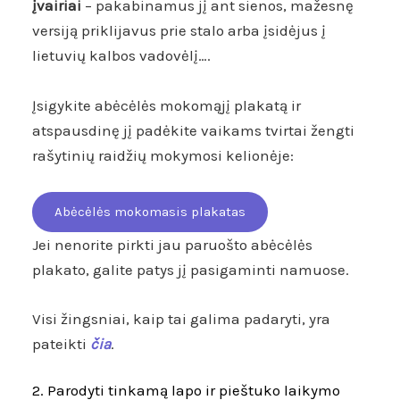
įvairiai
– pakabinamus jį ant sienos, mažesnę
versiją priklijavus prie stalo arba įsidėjus į
lietuvių kalbos vadovėlį….
Įsigykite abėcėlės mokomąjį plakatą ir
atspausdinę jį padėkite vaikams tvirtai žengti
rašytinių raidžių mokymosi kelionėje:
Abėcėlės mokomasis plakatas
Jei nenorite pirkti jau paruošto abėcėlės
plakato, galite patys jį pasigaminti namuose.
Visi žingsniai, kaip tai galima padaryti, yra
pateikti
čia
.
2. Parodyti tinkamą lapo ir pieštuko laikymo