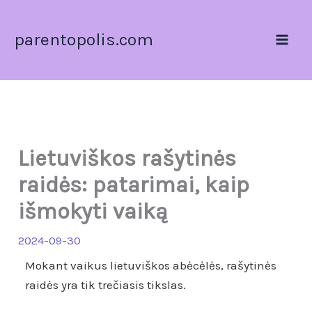
Pereiti
prie
parentopolis.com
turinio
Lietuviškos rašytinės
raidės: patarimai, kaip
išmokyti vaiką
2024-09-30
Mokant vaikus lietuviškos abėcėlės, rašytinės
raidės yra tik trečiasis tikslas.