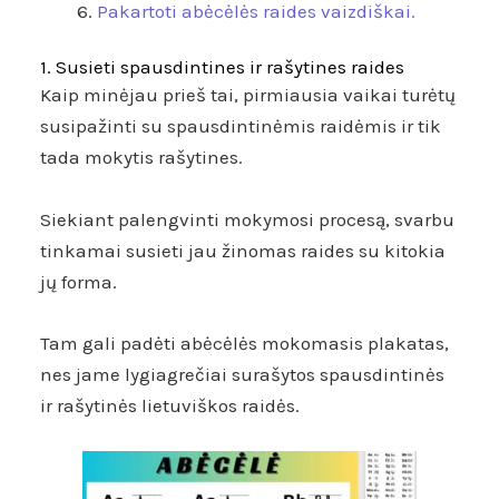
Pakartoti abėcėlės raides vaizdiškai.
1. Susieti spausdintines ir rašytines raides
Kaip minėjau prieš tai, pirmiausia vaikai turėtų
susipažinti su spausdintinėmis raidėmis ir tik
tada mokytis rašytines.
Siekiant palengvinti mokymosi procesą, svarbu
tinkamai susieti jau žinomas raides su kitokia
jų forma.
Tam gali padėti abėcėlės mokomasis plakatas,
nes jame lygiagrečiai surašytos spausdintinės
ir rašytinės lietuviškos raidės.