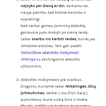
neįvyks per dieną ar dvi.
Vaikams tai
nauja patirtis, tad būkite kantrūs ir
supratingi.
Kad vaikai geriau įsimintų abėcėlę,
geriausia juos mokyti po vieną raidę.
Labai
svarbu vis kartoti raides
,
kurias jau
išmokote anksčiau. Tam gali padėti
lietuviškos abėcėlės mokymosi
rinkinys
su skirtingomis abėcėlės
užduotimis.
Abėcėlės mokymasis yra svarbus
žingsnis, kuriame labai
reikalingas Jūsų
įsitraukimas
. Vaikai į Jus žiūri kaip į
autoritetus, kurie viską žino ir moka.